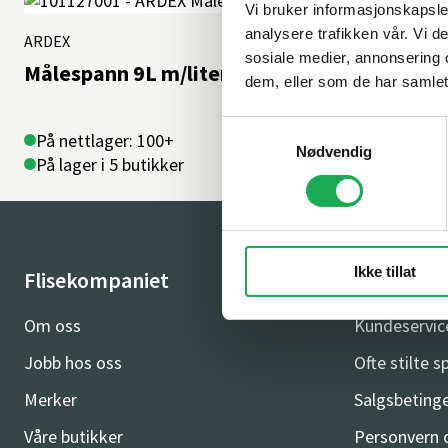
Vi bruker informasjonskapsler
analysere trafikken vår. Vi 
ARDEX
sosiale medier, annonsering 
Målespann 9L m/literangivelse
dem, eller som de har samlet
Samtykkevalg
På nettlager: 100+
Nødvendig
På lager i 5 butikker
Ikke tillat
Flisekompaniet
Kundeser
Om oss
Kundeservic
Jobb hos oss
Ofte stilte 
Merker
Salgsbetinge
Våre butikker
Personvern 