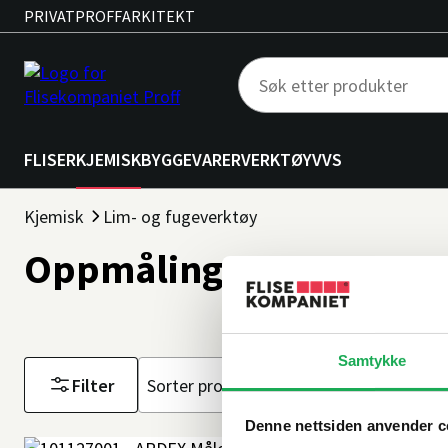
PRIVAT
PROFF
ARKITEKT
FLISER
KJEMISK
BYGGEVARER
VERKTØY
VVS
Kjemisk
Lim- og fugeverktøy
Oppmåling
Samtykke
Filter
Sorter
etter
Denne nettsiden anvender c