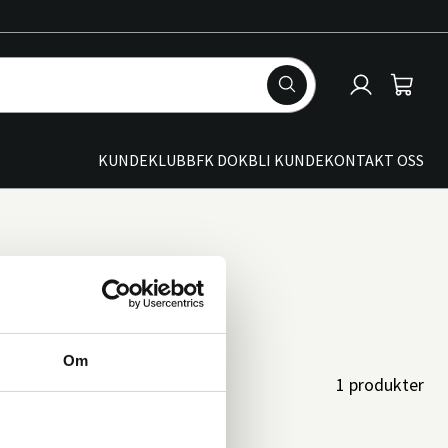
Logg
Handle
inn
KUNDEKLUBB
FK DOK
BLI KUNDE
KONTAKT OSS
Om
1 produkter