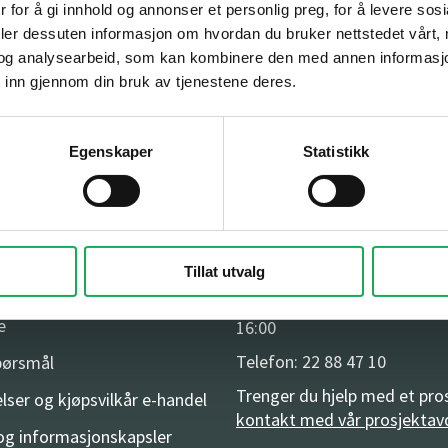
 for å gi innhold og annonser et personlig preg, for å levere sos
deler dessuten informasjon om hvordan du bruker nettstedet vårt,
og analysearbeid, som kan kombinere den med annen informasjon d
 inn gjennom din bruk av tjenestene deres.
Egenskaper
Statistikk
Tillat utvalg
Kontakt oss
vice
Åpningstider på hovedkontor
e
16:00
Telefon: 22 88 47 10
spørsmål
Trenger du hjelp med et pro
lser og kjøpsvilkår e-handel
kontakt med vår prosjektav
og informasjonskapsler