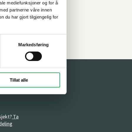
iale mediefunksjoner og for å
 med partnerne våre innen
u har gjort tilgjengelig for
Markedsføring
Tillat alle
et: 08:00-
sjekt?
Ta
deling