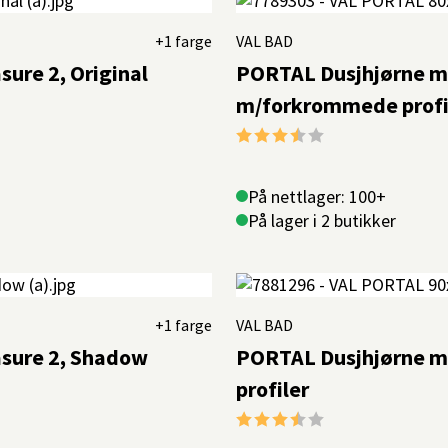
+1 farge
VAL BAD
sure 2, Original
PORTAL Dusjhjørne m/
m/forkrommede profi
Karakter:
3.6 av 5 mulige
På nettlager: 100+
På lager i 2 butikker
+1 farge
VAL BAD
asure 2, Shadow
PORTAL Dusjhjørne m/
profiler
Karakter:
3.5 av 5 mulige