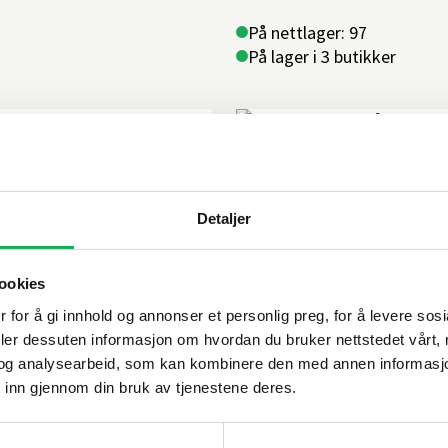
På nettlager: 97
På lager i 3 butikker
+1 farge
VAL BAD
art glass m/sorte
Hånddusj, Krom
Karakter:
4.5 av 5 mulige
Detaljer
ookies
På nettlager: 100+
På lager i 14 butikker
 for å gi innhold og annonser et personlig preg, for å levere sos
deler dessuten informasjon om hvordan du bruker nettstedet vårt,
og analysearbeid, som kan kombinere den med annen informasjon d
 inn gjennom din bruk av tjenestene deres.
VAL BAD