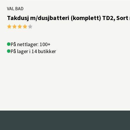
VAL BAD
Takdusj m/dusjbatteri (komplett) TD2, Sort
Karakter:
4.0 av 5 mulige
På nettlager: 100+
På lager i 14 butikker