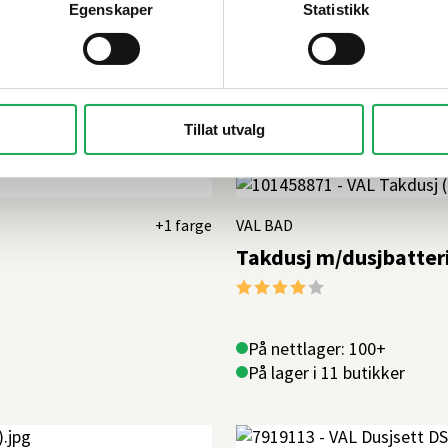
Dusjsett DS2, Sort ma
Egenskaper
Statistikk
På nettlager: 100+
På lager i 15 butikker
Tillat utvalg
+1 farge
VAL BAD
Takdusj m/dusjbatter
Karakter:
4.0 av 5 mulige
På nettlager: 100+
På lager i 11 butikker