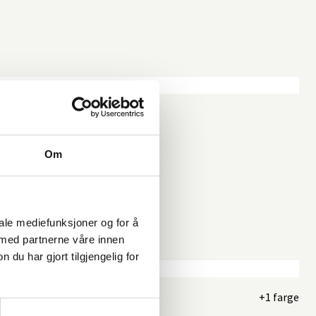
Om
iale mediefunksjoner og for å
 med partnerne våre innen
u har gjort tilgjengelig for
+1 farge