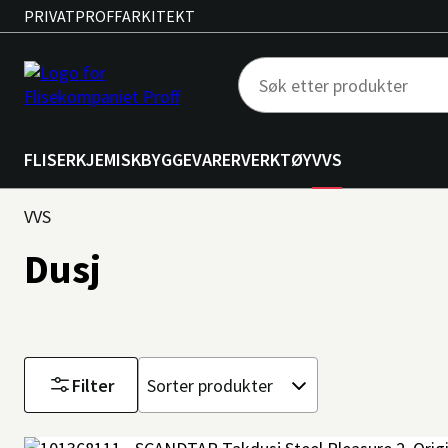
PRIVAT
PROFF
ARKITEKT
FLISER
KJEMISK
BYGGEVARER
VERKTØY
VVS
VVS
Dusj
Filter
Sorter
etter