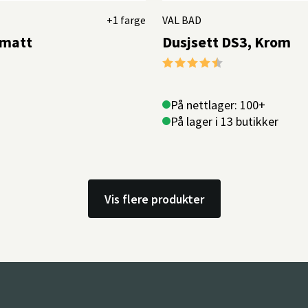
+1 farge
VAL BAD
 matt
Dusjsett DS3, Krom
Karakter:
4.5 av 5 mulige
På nettlager: 100+
På lager i 13 butikker
Vis flere produkter