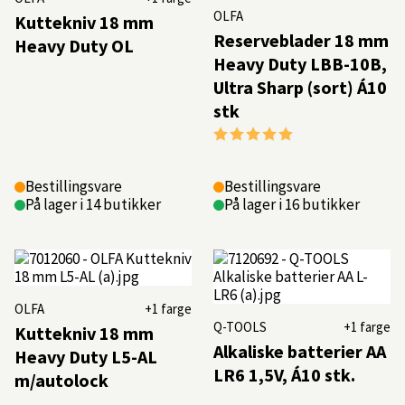
OLFA
Kuttekniv 18 mm
Reserveblader 18 mm
Heavy Duty OL
Heavy Duty LBB-10B,
Ultra Sharp (sort) Á10
stk
Karakter:
5.0 av 5 mulige
Bestillingsvare
Bestillingsvare
På lager i 14 butikker
På lager i 16 butikker
OLFA
+1 farge
Q-TOOLS
+1 farge
Kuttekniv 18 mm
Alkaliske batterier AA
Heavy Duty L5-AL
LR6 1,5V, Á10 stk.
m/autolock