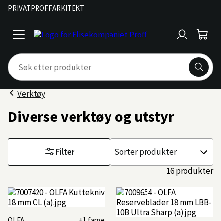
PRIVAT
PROFF
ARKITEKT
Logg
Handl
open
inn
menu
Verktøy
Diverse verktøy og utstyr
Filter
Sorter
etter
16 produkter
OLFA
+1 farge