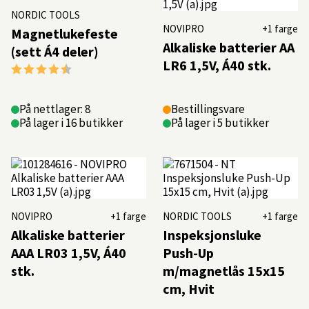
NORDIC TOOLS
NOVIPRO
+1 farge
Magnetlukefeste
Alkaliske batterier AA
(sett Á4 deler)
LR6 1,5V, Á40 stk.
Karakter:
4.5 av 5 mulige
På nettlager: 8
Bestillingsvare
På lager i 16 butikker
På lager i 5 butikker
NOVIPRO
+1 farge
NORDIC TOOLS
+1 farge
Alkaliske batterier
Inspeksjonsluke
AAA LR03 1,5V, Á40
Push-Up
stk.
m/magnetlås 15x15
cm, Hvit