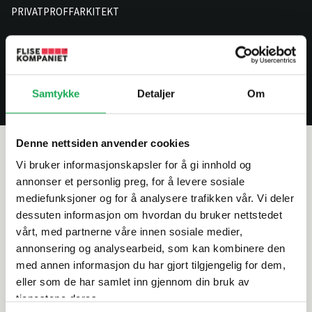
PRIVAT
PROFF
ARKITEKT
Logg
Handl
open
inn
menu
Samtykke
Detaljer
Om
Verneutstyr
Denne nettsiden anvender cookies
Kneputer
Vi bruker informasjonskapsler for å gi innhold og
annonser et personlig preg, for å levere sosiale
mediefunksjoner og for å analysere trafikken vår. Vi deler
Filter
dessuten informasjon om hvordan du bruker nettstedet
Sorter
vårt, med partnerne våre innen sosiale medier,
etter
1 produkter
annonsering og analysearbeid, som kan kombinere den
med annen informasjon du har gjort tilgjengelig for dem,
eller som de har samlet inn gjennom din bruk av
tjenestene deres.
BIHUI