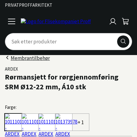
PRIVAT
PROFF
ARKITEKT
Logg
Handl
open
inn
menu
Membrantilbehør
ARDEX
Rørmansjett for rørgjennomføring
SRM Ø12-22 mm, Á10 stk
Farge:
+ 1