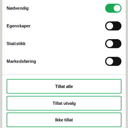
Samtykkevalg
Alternative produkter
Nødvendig
Egenskaper
PCI
ARDEX
Rørmansjet
Selvklebende slukmansjett STA
Ø32-55 m
Statistikk
40x40, Á10 stk
Markedsføring
Tillat alle
Tillat utvalg
Ikke tillat