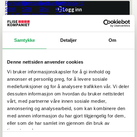
Logg inn
Samtykke
Detaljer
Om
Artikkelnr.
101110177
Produktinformasjon
Denne nettsiden anvender cookies
Vi bruker informasjonskapsler for å gi innhold og
annonser et personlig preg, for å levere sosiale
Spesifikasjoner
mediefunksjoner og for å analysere trafikken vår. Vi deler
dessuten informasjon om hvordan du bruker nettstedet
Leveringsinformasjon
vårt, med partnerne våre innen sosiale medier,
annonsering og analysearbeid, som kan kombinere den
Dokumentasjon
med annen informasjon du har gjort tilgjengelig for dem,
eller som de har samlet inn gjennom din bruk av
tjenestene deres.