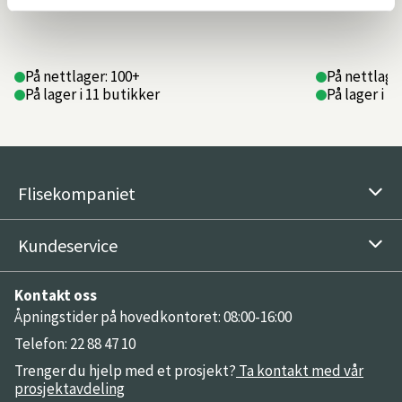
På nettlager: 100+
På nettlage
På lager i 11 butikker
På lager i 1
Flisekompaniet
Kundeservice
Kontakt oss
Åpningstider på hovedkontoret: 08:00-16:00
Telefon: 22 88 47 10
Trenger du hjelp med et prosjekt?
Ta kontakt med vår
prosjektavdeling